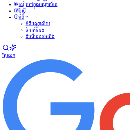
សៀវភៅក្នុងបណ្ណាល័យ
ប៉ុស្ដិ៍
អំពី
អំពីបណ្ណាល័យ
ទំនាក់ទំនង
ដំណើររបស់យើង
ស្វែងរក