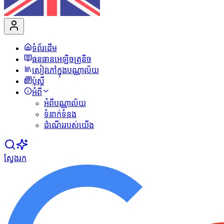
ទំព័រដើម
ធនធានអេឡិចត្រូនិច
សៀវភៅក្នុងបណ្ណាល័យ
ប៉ុស្ដិ៍
អំពី
អំពីបណ្ណាល័យ
ទំនាក់ទំនង
ដំណើររបស់យើង
ស្វែងរក