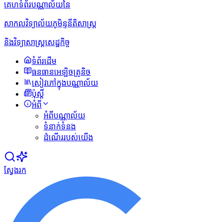
គេហទំព័របណ្ណាល័យនៃ
សាកលវិទ្យាល័យភូមិន្ទនីតិសាស្ត្រ
និងវិទ្យាសាស្ត្រសេដ្ឋកិច្ច
ទំព័រដើម
ធនធានអេឡិចត្រូនិច
សៀវភៅក្នុងបណ្ណាល័យ
ប៉ុស្ដិ៍
អំពី
អំពីបណ្ណាល័យ
ទំនាក់ទំនង
ដំណើររបស់យើង
ស្វែងរក