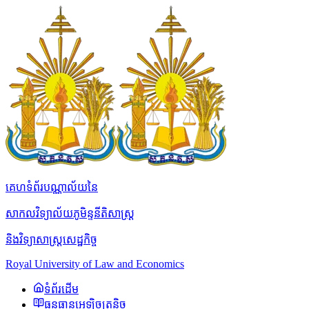
គេហទំព័របណ្ណាល័យនៃ
សាកលវិទ្យាល័យភូមិន្ទនីតិសាស្ត្រ
និងវិទ្យាសាស្ត្រសេដ្ឋកិច្ច
Royal University of Law and Economics
ទំព័រដើម
ធនធានអេឡិចត្រូនិច