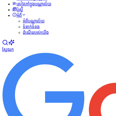
សៀវភៅក្នុងបណ្ណាល័យ
ប៉ុស្ដិ៍
អំពី
អំពីបណ្ណាល័យ
ទំនាក់ទំនង
ដំណើររបស់យើង
ស្វែងរក