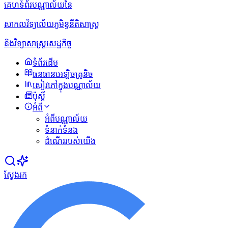
គេហទំព័របណ្ណាល័យនៃ
សាកលវិទ្យាល័យភូមិន្ទនីតិសាស្ត្រ
និងវិទ្យាសាស្ត្រសេដ្ឋកិច្ច
ទំព័រដើម
ធនធានអេឡិចត្រូនិច
សៀវភៅក្នុងបណ្ណាល័យ
ប៉ុស្ដិ៍
អំពី
អំពីបណ្ណាល័យ
ទំនាក់ទំនង
ដំណើររបស់យើង
ស្វែងរក