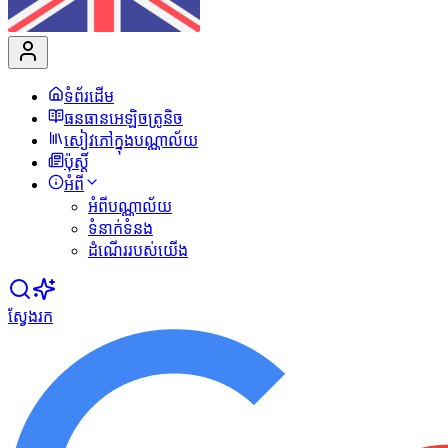
ទំព័រដើម
ធនធានអេឡិចត្រូនិច
សៀវភៅក្នុងបណ្ណាល័យ
ប៉ុស្ដិ៍
អំពី
អំពីបណ្ណាល័យ
ទំនាក់ទំនង
ដំណើររបស់យើង
ស្វែងរក