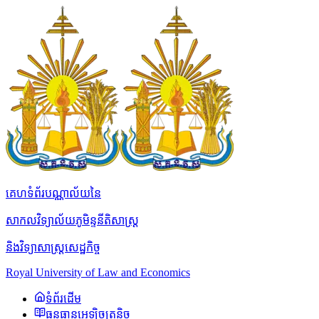
គេហទំព័របណ្ណាល័យនៃ
សាកលវិទ្យាល័យភូមិន្ទនីតិសាស្ត្រ
និងវិទ្យាសាស្ត្រសេដ្ឋកិច្ច
Royal University of Law and Economics
ទំព័រដើម
ធនធានអេឡិចត្រូនិច