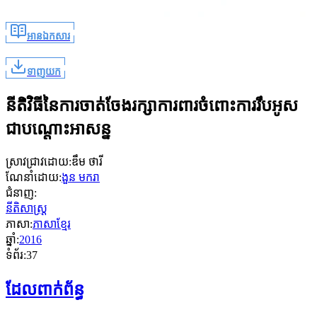
អានឯកសារ
ទាញយក
នីតិវិធីនៃការចាត់ចែងរក្សាការពារចំពោះការរឹបអូស
ជាបណ្តោះអាសន្ន
ស្រាវជ្រាវដោយ
:
ឌឹម ថារី
ណែនាំដោយ
:
ងួន មករា
ជំនាញ
:
នីតិសាស្ត្រ
ភាសា
:
ភាសាខ្មែរ
ឆ្នាំ
:
2016
ទំព័រ
:
37
ដែលពាក់ព័ន្ធ