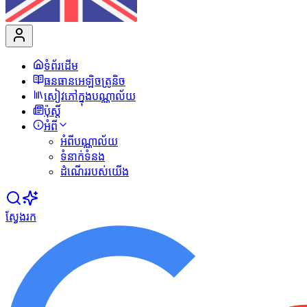
ទំព័រដើម
ធនធានអេឡិចត្រូនិច
សៀវភៅក្នុងបណ្ណាល័យ
ប៉ុស្ដិ៍
អំពី
អំពីបណ្ណាល័យ
ទំនាក់ទំនង
ដំណើររបស់យើង
ស្វែងរក