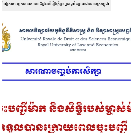
បស់អង្គការអយ្យការអមសាលាដំបូងលើរឿងក្ដីព្រហ្មទណ្ឌនៃព្រះរាជាណាចក្រកម្ពុជា