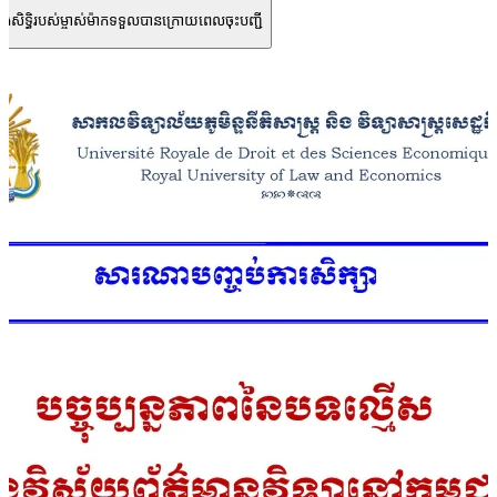
 និងសិទ្ធិរបស់ម្ចាស់ម៉ាកទទួលបានក្រោយពេលចុះបញ្ជី