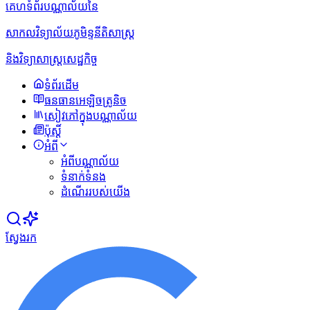
គេហទំព័របណ្ណាល័យនៃ
សាកលវិទ្យាល័យភូមិន្ទនីតិសាស្ត្រ
និងវិទ្យាសាស្ត្រសេដ្ឋកិច្ច
ទំព័រដើម
ធនធានអេឡិចត្រូនិច
សៀវភៅក្នុងបណ្ណាល័យ
ប៉ុស្ដិ៍
អំពី
អំពីបណ្ណាល័យ
ទំនាក់ទំនង
ដំណើររបស់យើង
ស្វែងរក