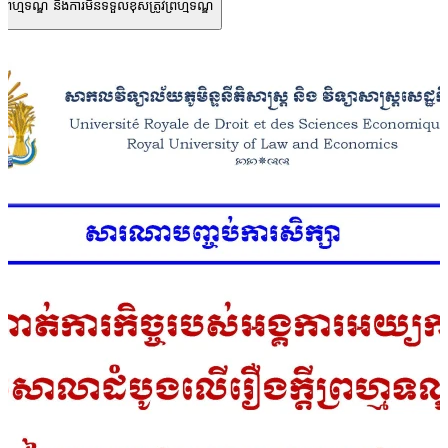
ព្រហ្មទណ្ឌ និងការមិនទទួលខុសត្រូវព្រហ្មទណ្ឌ