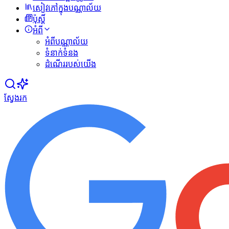
សៀវភៅក្នុងបណ្ណាល័យ
ប៉ុស្ដិ៍
អំពី
អំពីបណ្ណាល័យ
ទំនាក់ទំនង
ដំណើររបស់យើង
ស្វែងរក