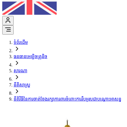
ទំព័រដើម
ធនធានអេឡិចត្រូនិច
សារណា
នីតិសាស្ត្រ
នីតិវិធីនៃការចាត់ចែងរក្សាការពារចំពោះការរឹបអូសជាបណ្តោះអាសន្ន