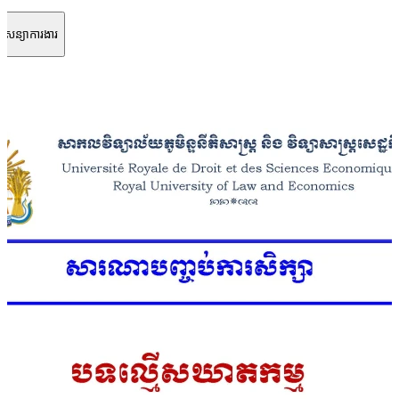
្ចសន្យាការងារ