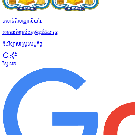
គេហទំព័របណ្ណាល័យនៃ
សាកលវិទ្យាល័យភូមិន្ទនីតិសាស្ត្រ
និងវិទ្យាសាស្ត្រសេដ្ឋកិច្ច
ស្វែងរក