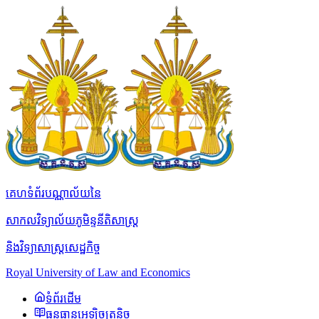
គេហទំព័របណ្ណាល័យនៃ
សាកលវិទ្យាល័យភូមិន្ទនីតិសាស្ត្រ
និងវិទ្យាសាស្ត្រសេដ្ឋកិច្ច
Royal University of Law and Economics
ទំព័រដើម
ធនធានអេឡិចត្រូនិច