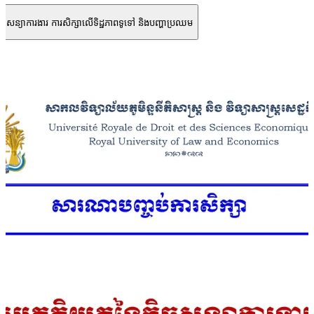
ិច្ចសន្យាការងារ ការសិក្សាលើទិដ្ឋភាពទូទៅ និងបញ្ហាប្រឈម