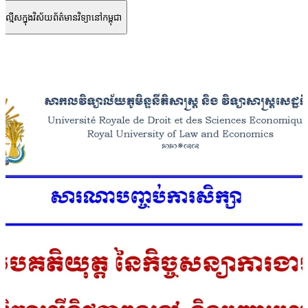
ទល្មើសក្នុងវិស័យព័ត៌មានវិទ្យានៅកម្ពុជា