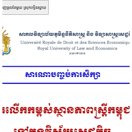
កចេញចូលតែមួយ ស្រុកកៀនស្វាយ