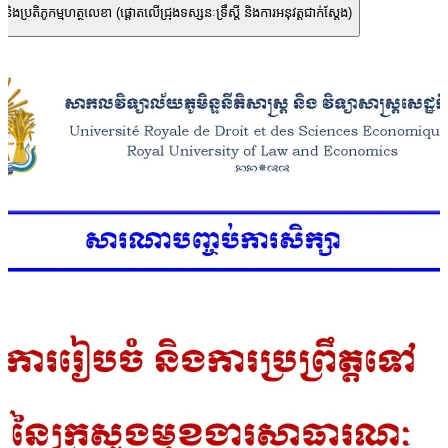
 និងប្រតិភូកម្មហត្ថលេខា (ផ្តោតលើជ្រុងទស្សនៈទ្រឹស្តី និងការអនុវត្តជាក់ស្តែង)