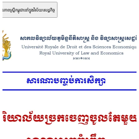
ភាពស្តី្រកម្ពុជានៅក្នុងវិស័យសេដ្ឋកិច្ច