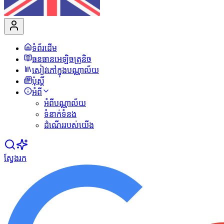
ទំព័រដើម
ធនធានអេឡិចត្រូនិច
សៀវភៅក្នុងបណ្ណាល័យ
ប៉ុស្ដិ៍
អំពី
អំពីបណ្ណាល័យ
ទំនាក់ទំនង
ដំណើររបស់យើង
ស្វែងរក