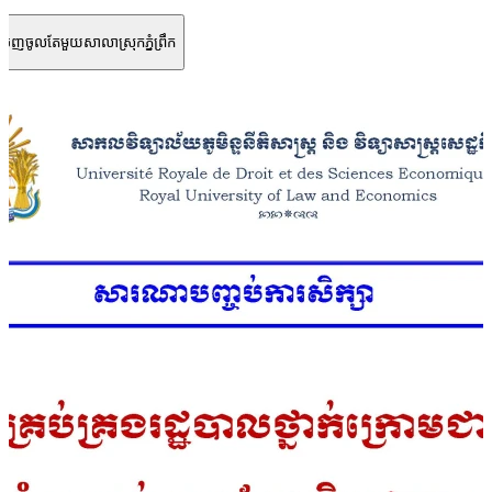
េញចូលតែមួយសាលាស្រុកភ្នំព្រឹក