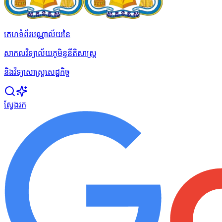
គេហទំព័របណ្ណាល័យនៃ
សាកលវិទ្យាល័យភូមិន្ទនីតិសាស្ត្រ
និងវិទ្យាសាស្ត្រសេដ្ឋកិច្ច
ស្វែងរក