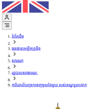
ទំព័រដើម
ធនធានអេឡិចត្រូនិច
សារណា
រដ្ឋបាលសាធារណៈ
ការិយាល័យច្រកចេញចូលតែមួយ របស់ខណ្ឌទួលគោក