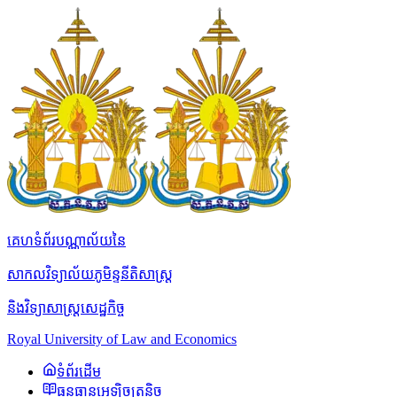
គេហទំព័របណ្ណាល័យនៃ
សាកលវិទ្យាល័យភូមិន្ទនីតិសាស្ត្រ
និងវិទ្យាសាស្ត្រសេដ្ឋកិច្ច
Royal University of Law and Economics
ទំព័រដើម
ធនធានអេឡិចត្រូនិច