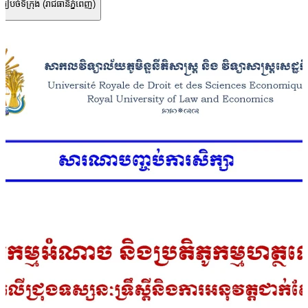
ំទីក្រុង (រាជធានីភ្នំពេញ)