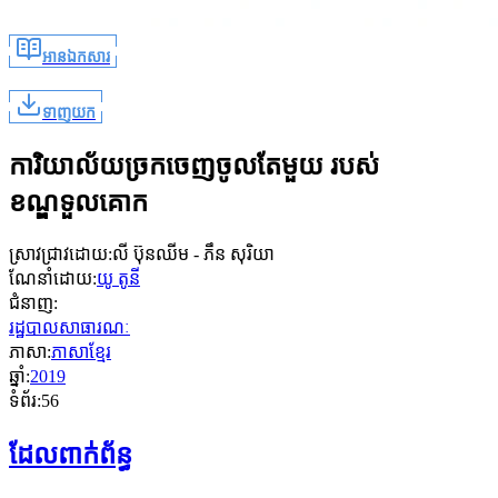
អានឯកសារ
ទាញយក
ការិយាល័យច្រកចេញចូលតែមួយ របស់
ខណ្ឌទួលគោក
ស្រាវជ្រាវដោយ
:
លី ប៊ុនឈីម - ភឹន សុរិយា
ណែនាំដោយ
:
យូ តូនី
ជំនាញ
:
រដ្ឋបាលសាធារណៈ
ភាសា
:
ភាសាខ្មែរ
ឆ្នាំ
:
2019
ទំព័រ
:
56
ដែលពាក់ព័ន្ធ