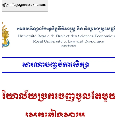
រប្រព្រឹត្តទៅនៃក្រសួងមុខងារសាធារណៈ