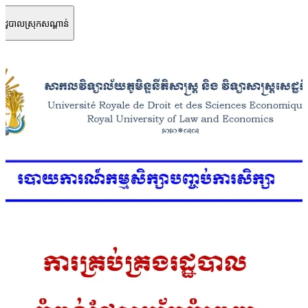
់រដ្ឋបាលស្រុកសណ្តាន់