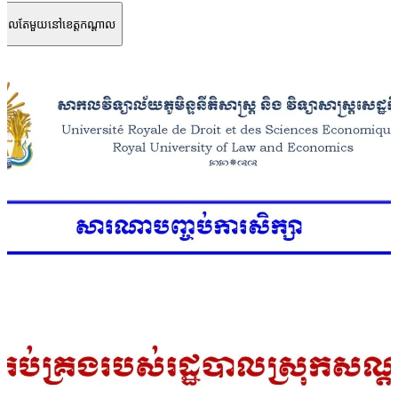
ញចូលតែមួយនៅខេត្តកណ្តាល