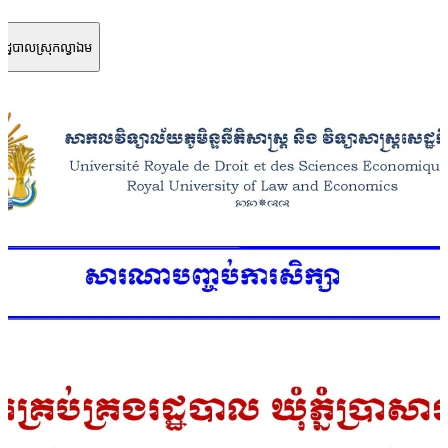
ៃរដ្ឋបាលស្រុកល្វាឯម