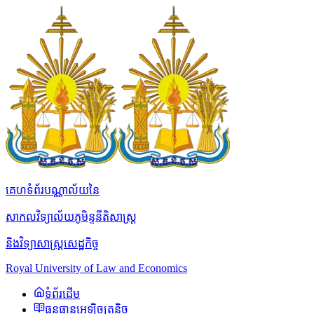
គេហទំព័របណ្ណាល័យនៃ
សាកលវិទ្យាល័យភូមិន្ទនីតិសាស្ត្រ
និងវិទ្យាសាស្ត្រសេដ្ឋកិច្ច
Royal University of Law and Economics
ទំព័រដើម
ធនធានអេឡិចត្រូនិច