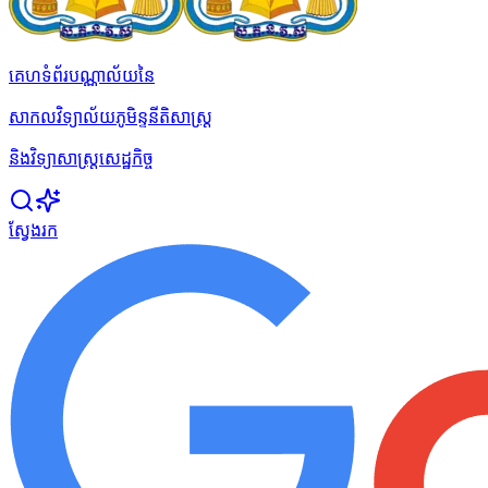
គេហទំព័របណ្ណាល័យនៃ
សាកលវិទ្យាល័យភូមិន្ទនីតិសាស្ត្រ
និងវិទ្យាសាស្ត្រសេដ្ឋកិច្ច
ស្វែងរក