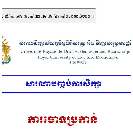
ឋបាល ឃុំភ្នំប្រាសាទ (ស្រុកកំពង់ត្រាច ខេត្តកំពត)ឆ្នាំ២០២០ដល់២០២៣