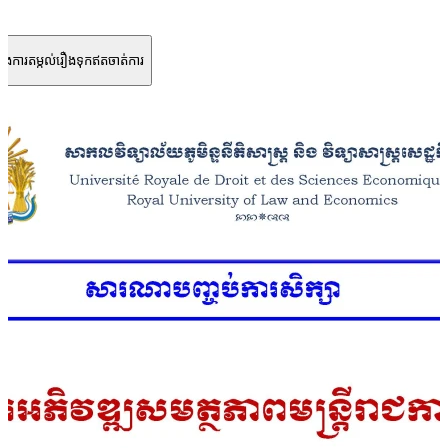
និងការតម្កល់រឿងទុកឥតចាត់ការ