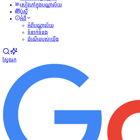
សៀវភៅក្នុងបណ្ណាល័យ
ប៉ុស្ដិ៍
អំពី
អំពីបណ្ណាល័យ
ទំនាក់ទំនង
ដំណើររបស់យើង
ស្វែងរក