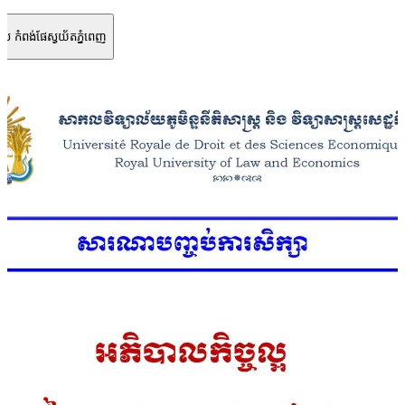
បាល កំពង់ផែស្វយ័តភ្នំពេញ