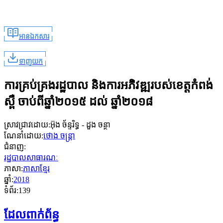
អានឯកសារ
ទាញយក
ការគ្រប់គ្រងរដ្ឋបាល និងការអភិវឌ្ឍរបស់ខេត្តកំពង់
ស្ពឺ ចាប់ពីឆ្នាំ២០១៥ ដល់ ឆ្នាំ២០១៨
ស្រាវជ្រាវដោយ
:
អ៊ុង ច័ន្ទរិទ្ធ - ដួង ចន្ថា
ណែនាំដោយ
:
ថោង ចន្រ្តា
ជំនាញ
:
រដ្ឋបាលសាធារណៈ
ភាសា
:
ភាសាខ្មែរ
ឆ្នាំ
:
2018
ទំព័រ
:
139
ដែលពាក់ព័ន្ធ