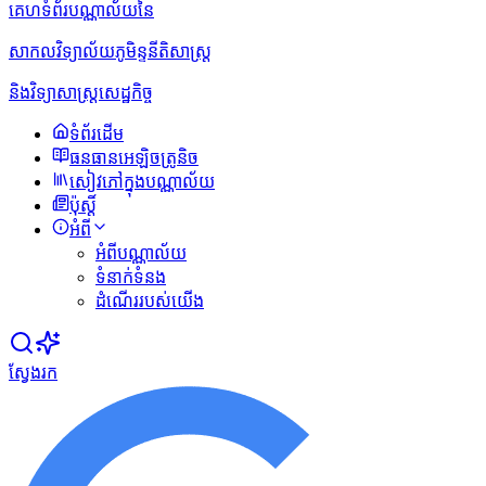
គេហទំព័របណ្ណាល័យនៃ
សាកលវិទ្យាល័យភូមិន្ទនីតិសាស្ត្រ
និងវិទ្យាសាស្ត្រសេដ្ឋកិច្ច
ទំព័រដើម
ធនធានអេឡិចត្រូនិច
សៀវភៅក្នុងបណ្ណាល័យ
ប៉ុស្ដិ៍
អំពី
អំពីបណ្ណាល័យ
ទំនាក់ទំនង
ដំណើររបស់យើង
ស្វែងរក