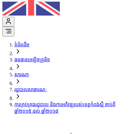
ទំព័រដើម
ធនធានអេឡិចត្រូនិច
សារណា
រដ្ឋបាលសាធារណៈ
ការគ្រប់គ្រងរដ្ឋបាល និងការអភិវឌ្ឍរបស់ខេត្តកំពង់ស្ពឺ ចាប់ពី
ឆ្នាំ២០១៥ ដល់ ឆ្នាំ២០១៨