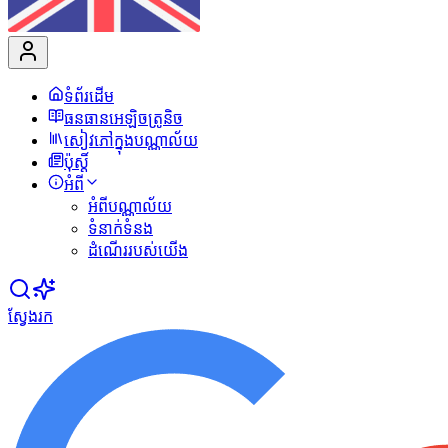
ទំព័រដើម
ធនធានអេឡិចត្រូនិច
សៀវភៅក្នុងបណ្ណាល័យ
ប៉ុស្ដិ៍
អំពី
អំពីបណ្ណាល័យ
ទំនាក់ទំនង
ដំណើររបស់យើង
ស្វែងរក