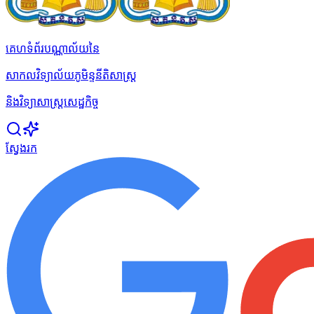
គេហទំព័របណ្ណាល័យនៃ
សាកលវិទ្យាល័យភូមិន្ទនីតិសាស្ត្រ
និងវិទ្យាសាស្ត្រសេដ្ឋកិច្ច
ស្វែងរក