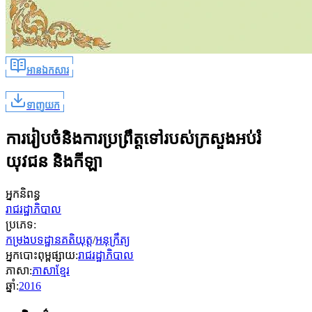
អានឯកសារ
ទាញយក
ការរៀបចំនិងការប្រព្រឹត្ត​ទៅរបស់ក្រសួងអប់រំ
យុវជន និងកីឡា
អ្នកនិពន្ធ
រាជរដ្ឋាភិបាល
ប្រភេទ
:
កម្រងបទដ្ឋានគតិយុត្ត
/
អនុក្រឹត្យ
អ្នកបោះពុម្ពផ្សាយ
:
រាជរដ្ឋាភិបាល
ភាសា
:
ភាសាខ្មែរ
ឆ្នាំ
:
2016