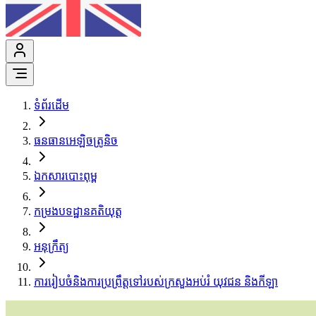
ទំព័រដើម
ធនធានអេឡិចត្រូនិច
ឯកសារបោះពុម្ព
កម្រងបទដ្ឋានគតិយុត្ត
អនុក្រឹត្យ
ការរៀបចំនិងការប្រព្រឹត្ត​ទៅរបស់ក្រសួងអប់រំ យុវជន និងកីឡា