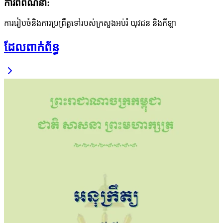
ការពិពណ៌នា
:
ការរៀបចំនិងការប្រព្រឹត្ត​ទៅរបស់ក្រសួងអប់រំ យុវជន និងកីឡា
ដែលពាក់ព័ន្ធ