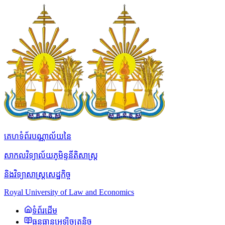
គេហទំព័របណ្ណាល័យនៃ
សាកលវិទ្យាល័យភូមិន្ទនីតិសាស្ត្រ
និងវិទ្យាសាស្ត្រសេដ្ឋកិច្ច
Royal University of Law and Economics
ទំព័រដើម
ធនធានអេឡិចត្រូនិច