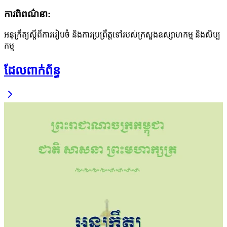
ការពិពណ៌នា
:
អនុក្រឹត្យស្ដីពីការរៀបចំ និងការប្រព្រឹត្តទៅរបស់ក្រសួងឧស្សាហកម្ម និងសិប្ប
កម្ម
ដែលពាក់ព័ន្ធ