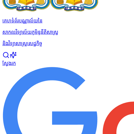
គេហទំព័របណ្ណាល័យនៃ
សាកលវិទ្យាល័យភូមិន្ទនីតិសាស្ត្រ
និងវិទ្យាសាស្ត្រសេដ្ឋកិច្ច
ស្វែងរក