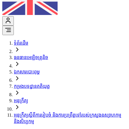
ទំព័រដើម
ធនធានអេឡិចត្រូនិច
ឯកសារបោះពុម្ព
កម្រងបទដ្ឋានគតិយុត្ត
អនុក្រឹត្យ
អនុក្រឹត្យស្ដីពីការរៀបចំ និងការប្រព្រឹត្តទៅរបស់ក្រសួងឧស្សាហកម្ម
និងសិប្បកម្ម