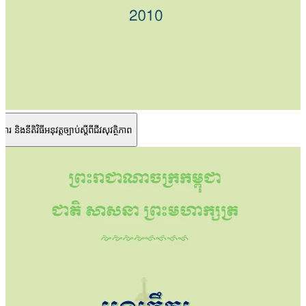
តការ និងនីតិវិធីអនុវត្តច្បាប់ស្ដីពីជីវសុវត្ថិភាព