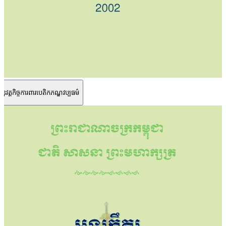
ារអនុវត្តកិច្ចការពារបេតិកភណ្ឌវប្បធម៌