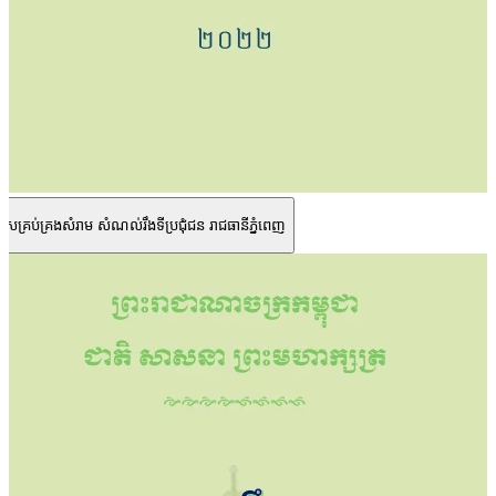
សគ្រប់គ្រងសំរាម សំណល់រឹងទីប្រជុំជន រាជធានីភ្នំពេញ