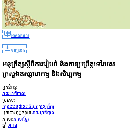
អានឯកសារ
ទាញយក
អនុក្រឹត្យស្ដីពីការរៀបចំ និងការប្រព្រឹត្តទៅរបស់
ក្រសួងឧស្សាហកម្ម និងសិប្បកម្ម
អ្នកនិពន្ធ
រាជរដ្ឋាភិបាល
ប្រភេទ
:
កម្រងបទដ្ឋានគតិយុត្ត
/
អនុក្រឹត្យ
អ្នកបោះពុម្ពផ្សាយ
:
រាជរដ្ឋាភិបាល
ភាសា
:
ភាសាខ្មែរ
ឆ្នាំ
:
2014