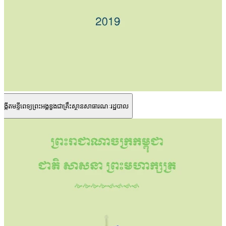
ារបង្កើតមន្ទីពេទ្យព្រះអង្គឌួងជាគ្រឹះស្ថានសាធារណៈរដ្ឋបាល