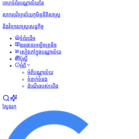
គេហទំព័របណ្ណាល័យនៃ
សាកលវិទ្យាល័យភូមិន្ទនីតិសាស្ត្រ
និងវិទ្យាសាស្ត្រសេដ្ឋកិច្ច
ទំព័រដើម
ធនធានអេឡិចត្រូនិច
សៀវភៅក្នុងបណ្ណាល័យ
ប៉ុស្ដិ៍
អំពី
អំពីបណ្ណាល័យ
ទំនាក់ទំនង
ដំណើររបស់យើង
ស្វែងរក