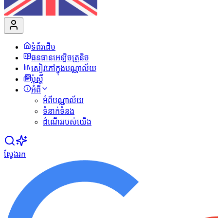
ទំព័រដើម
ធនធានអេឡិចត្រូនិច
សៀវភៅក្នុងបណ្ណាល័យ
ប៉ុស្ដិ៍
អំពី
អំពីបណ្ណាល័យ
ទំនាក់ទំនង
ដំណើររបស់យើង
ស្វែងរក