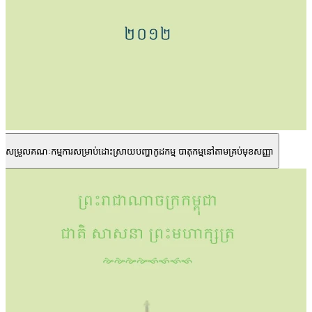
ីការកែសម្រួលគណៈកម្មការសម្រាប់ដោះស្រាយបញ្ហាកូដកម្ម បាតុកម្មនៅតាមគ្រប់មុខសញ្ញា