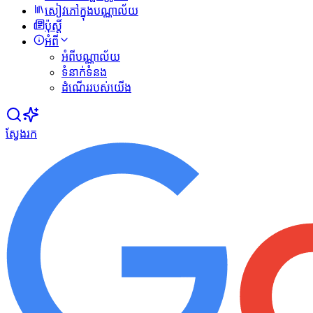
សៀវភៅក្នុងបណ្ណាល័យ
ប៉ុស្ដិ៍
អំពី
អំពីបណ្ណាល័យ
ទំនាក់ទំនង
ដំណើររបស់យើង
ស្វែងរក