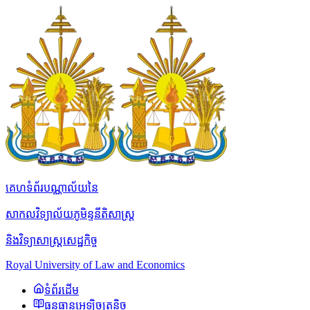
គេហទំព័របណ្ណាល័យនៃ
សាកលវិទ្យាល័យភូមិន្ទនីតិសាស្ត្រ
និងវិទ្យាសាស្ត្រសេដ្ឋកិច្ច
Royal University of Law and Economics
ទំព័រដើម
ធនធានអេឡិចត្រូនិច