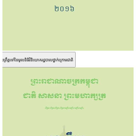
្រព្រឹត្តទៅនៃមូលនិធិវិនិយោគរដ្ឋបាលថ្នាក់ក្រោមជាតិ